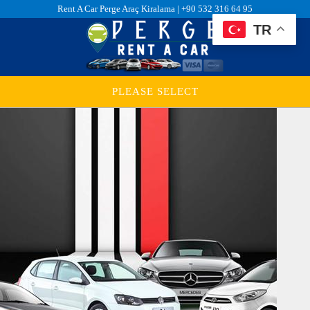
Rent A Car Perge Araç Kiralama |
+90 532 316 64 95
TR
PLEASE SELECT