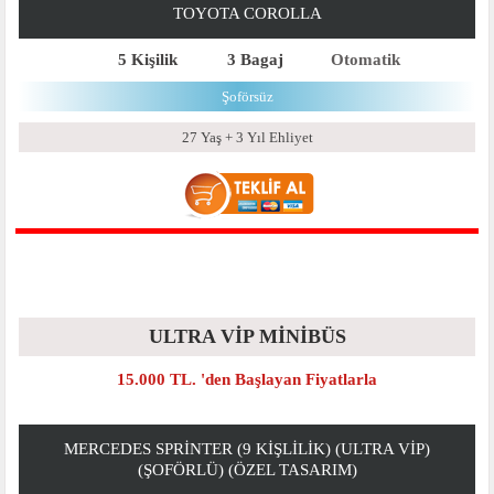
TOYOTA COROLLA
5 Kişilik
3 Bagaj
Otomatik
Şoförsüz
27 Yaş + 3 Yıl Ehliyet
ULTRA VİP MİNİBÜS
15.000 TL. 'den Başlayan Fiyatlarla
MERCEDES SPRINTER (9 KIŞLILIK) (ULTRA VIP)
(ŞOFÖRLÜ) (ÖZEL TASARIM)