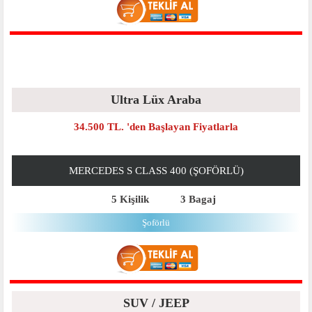
Ultra Lüx Araba
34.500 TL. 'den Başlayan Fiyatlarla
MERCEDES S CLASS 400 (ŞOFÖRLÜ)
5 Kişilik
3 Bagaj
Şoförlü
SUV / JEEP