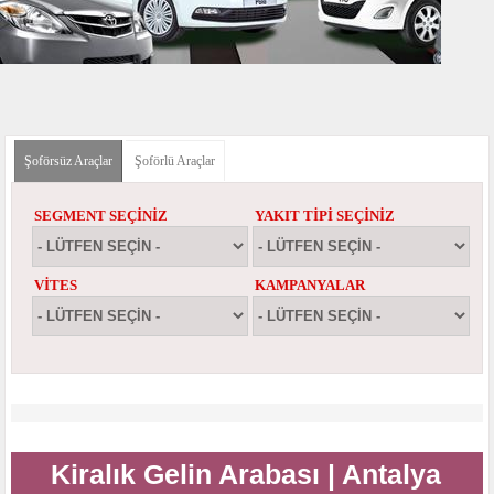
Şoförsüz Araçlar
(etkin sekme)
Şoförlü Araçlar
SEGMENT SEÇINIZ
YAKIT TIPI SEÇINIZ
VITES
KAMPANYALAR
Kiralık Gelin Arabası | Antalya