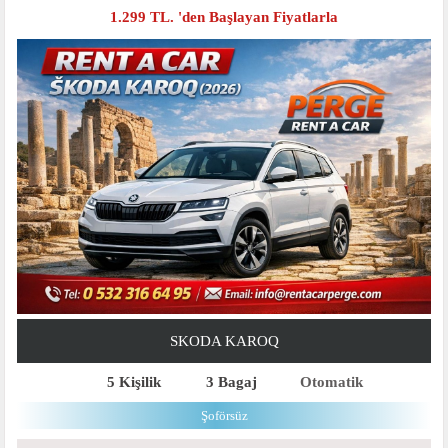
1.299 TL. 'den Başlayan Fiyatlarla
SKODA KAROQ
5 Kişilik
3 Bagaj
Otomatik
Şoförsüz