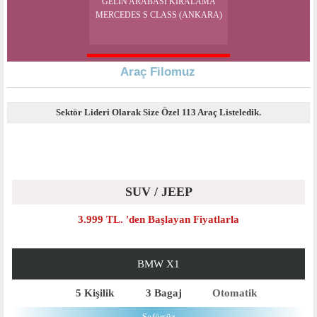
GELIN ARABASI KIRALAMA
MERCEDES S CLASS (ANKARA)
Araç Filomuz
Sektör Lideri Olarak Size Özel 113 Araç Listeledik.
SUV / JEEP
3.999 TL. 'den Başlayan Fiyatlarla
BMW X1
5 Kişilik
3 Bagaj
Otomatik
Şoförsüz