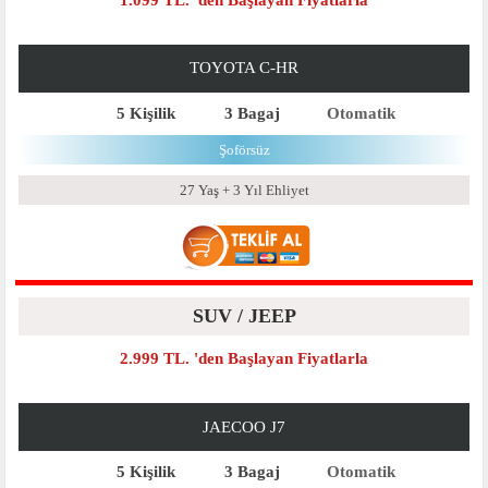
TOYOTA C-HR
5 Kişilik
3 Bagaj
Otomatik
Şoförsüz
27 Yaş + 3 Yıl Ehliyet
SUV / JEEP
2.999 TL. 'den Başlayan Fiyatlarla
JAECOO J7
5 Kişilik
3 Bagaj
Otomatik