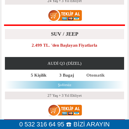
24 Yaş + 3 Yıl Ehliyet
SUV / JEEP
2.499 TL. 'den Başlayan Fiyatlarla
AUDI Q3 (DIZEL)
5 Kişilik
3 Bagaj
Otomatik
Şoförsüz
27 Yaş + 3 Yıl Ehliyet
0 532 316 64 95 ☎️ BİZİ ARAYIN
SUV / JEEP