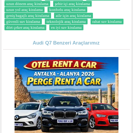
uzun dönem araç kiralama
şehir içi araç kiralama
uzun yol araç kiralama
konforlu araç kiralama
geniş bagajlı araç kiralama
aile için araç kiralama
güvenli suv kiralama
teknolojik araç kiralama
rahat suv kiralama
dört çeker araç kiralama
en iyi suv kiralama
Audi Q7 Benzeri Araçlarımız