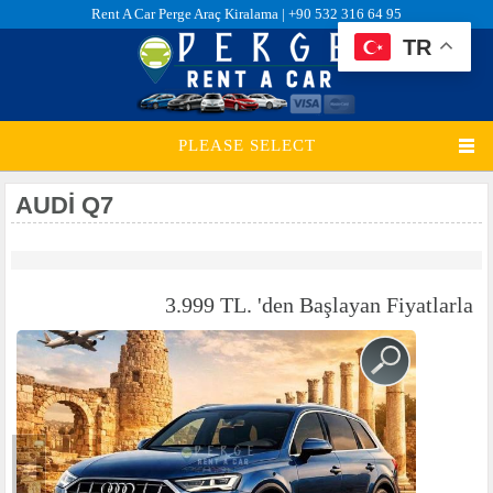
Rent A Car Perge Araç Kiralama |
+90 532 316 64 95
TR
PLEASE SELECT
AUDI Q7
3.999 TL. 'den Başlayan Fiyatlarla