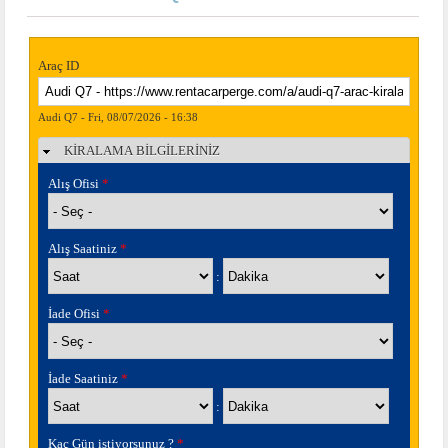
Araç ID
Audi Q7 - Fri, 08/07/2026 - 16:38
KİRALAMA BİLGİLERİNİZ
Gizle
Alış Ofisi
*
Alış Saatiniz
*
Saat
Dakika
:
İade Ofisi
*
İade Saatiniz
*
Saat
Dakika
:
Kaç Gün istiyorsunuz ?
*