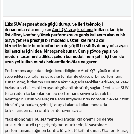
Lüks SUV segmentinde güçlü duruşu ve ileri teknoloji
donanımlarıyla öne çıkan
Audi Q7, araç kiralama
kullanıcıları için
üst düzey konfor, yüksek performans ve geniş kullanım alanını bir
araya getiren prestijli bir modeldir. Özellikle rent a car
hizmetlerinde hem konfor hem de güçlü bir sürüş deneyimi arayan
kullanıcılar için ideal bir seçenek sunar. Geniş gövde yapısı ve
modern tasarımıyla dikkat çeken bu model, hem şehir içi hem de
uzun yol kullanımında beklentilerin ötesine geçer.
Performans açısından değerlendirildiğinde Audi Q7, güçlü motor
seçenekleri ve gelişmiş sürüş sistemleri ile etkileyici bir performans
sunar. Araç, hızlanma sırasında akıcı ve güçlü tepkiler verirken, yüksek
hızlarda stabilitesini koruyarak güvenli bir sürüş sağlar. Rent a car SUV
tercih eden kullanıcılar için bu performans seviyesi büyük bir
avantajdır. Uzun yol araç kiralama ihtiyaçlarında konforlu ve kesintisiz
bir sürüş sunarken, şehir içi araç kiralama kullanımında da
beklenenden daha pratik bir deneyim sağlar.
Yakıt ekonomisi, bu segmentteki araçlar için önemli bir denge
unsurudur. Audi Q7, gelişmiş motor teknolojisi sayesinde
performansına rağmen kontrollü yakıt tüketimi sunar. Ekonomik araç