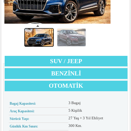
SUV / JEEP
BENZINLI
OTOMATIK
3 Bagaj
Bagaj Kapasitesi:
5 Kişilik
Araç Kapasitesi:
27 Yaş + 3 Yıl Ehliyet
Sürücü Yaşı:
300 Km.
Günlük Km Sınırı: