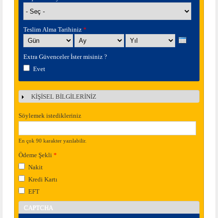
Teslim Alma Tarihiniz
*
Gün
Ay
Yıl
Extra Güvenceler İster misiniz ?
Evet
KİŞİSEL BİLGİLERİNİZ
Göster
Söylemek istedikleriniz
En çok 90 karakter yazılabilir.
Ödeme Şekli
*
Nakit
Kredi Kartı
EFT
CAPTCHA