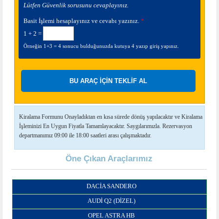
Lütfen Güvenlik sorusunu cevaplayınız.
Basit İşlemi hesaplayınız ve cevabı yazınız.
*
1 + 2 =
Örneğin 1+3 = 4 sonucu bulduğunuzda kutuya 4 yazıp giriş yapınız.
Kiralama Formunu Onayladıktan en kısa sürede dönüş yapılacaktır ve Kiralama
İşleminizi En Uygun Fiyatla Tamamlayacaktır. Saygılarımızla. Rezervasyon
departmanımız 09:00 ile 18:00 saatleri arası çalışmaktadır.
Öne Çıkan Araçlarımız
DACIA SANDERO
AUDI Q2 (DIZEL)
OPEL ASTRA HB