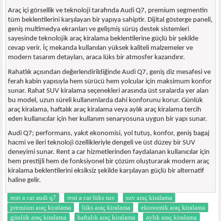
Araç içi görsellik ve teknoloji tarafında Audi Q7, premium segmentin
tüm beklentilerini karşılayan bir yapıya sahiptir. Dijital gösterge paneli,
geniş multimedya ekranları ve gelişmiş sürüş destek sistemleri
sayesinde teknolojik araç kiralama beklentilerine güçlü bir şekilde
cevap verir. İç mekanda kullanılan yüksek kaliteli malzemeler ve
modern tasarım detayları, araca lüks bir atmosfer kazandırır.
Rahatlık açısından değerlendirildiğinde Audi Q7, geniş diz mesafesi ve
ferah kabin yapısıyla hem sürücü hem yolcular için maksimum konfor
sunar. Rahat SUV kiralama seçenekleri arasında üst sıralarda yer alan
bu model, uzun süreli kullanımlarda dahi konforunu korur. Günlük
araç kiralama, haftalık araç kiralama veya aylık araç kiralama tercih
eden kullanıcılar için her kullanım senaryosuna uygun bir yapı sunar.
Audi Q7; performans, yakıt ekonomisi, yol tutuş, konfor, geniş bagaj
hacmi ve ileri teknoloji özellikleriyle dengeli ve üst düzey bir SUV
deneyimi sunar. Rent a car hizmetlerinden faydalanan kullanıcılar için
hem prestijli hem de fonksiyonel bir çözüm oluşturarak modern araç
kiralama beklentilerini eksiksiz şekilde karşılayan güçlü bir alternatif
haline gelir.
rent a car audi q7
rent a car lüks suv
suv araç kiralama
premium araç kiralama
lüks araç kiralama
ekonomik araç kiralama
günlük araç kiralama
haftalık araç kiralama
aylık araç kiralama