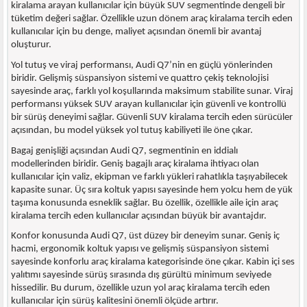
kiralama arayan kullanıcılar için büyük SUV segmentinde dengeli bir
tüketim değeri sağlar. Özellikle uzun dönem araç kiralama tercih eden
kullanıcılar için bu denge, maliyet açısından önemli bir avantaj
oluşturur.
Yol tutuş ve viraj performansı, Audi Q7’nin en güçlü yönlerinden
biridir. Gelişmiş süspansiyon sistemi ve quattro çekiş teknolojisi
sayesinde araç, farklı yol koşullarında maksimum stabilite sunar. Viraj
performansı yüksek SUV arayan kullanıcılar için güvenli ve kontrollü
bir sürüş deneyimi sağlar. Güvenli SUV kiralama tercih eden sürücüler
açısından, bu model yüksek yol tutuş kabiliyeti ile öne çıkar.
Bagaj genişliği açısından Audi Q7, segmentinin en iddialı
modellerinden biridir. Geniş bagajlı araç kiralama ihtiyacı olan
kullanıcılar için valiz, ekipman ve farklı yükleri rahatlıkla taşıyabilecek
kapasite sunar. Üç sıra koltuk yapısı sayesinde hem yolcu hem de yük
taşıma konusunda esneklik sağlar. Bu özellik, özellikle aile için araç
kiralama tercih eden kullanıcılar açısından büyük bir avantajdır.
Konfor konusunda Audi Q7, üst düzey bir deneyim sunar. Geniş iç
hacmi, ergonomik koltuk yapısı ve gelişmiş süspansiyon sistemi
sayesinde konforlu araç kiralama kategorisinde öne çıkar. Kabin içi ses
yalıtımı sayesinde sürüş sırasında dış gürültü minimum seviyede
hissedilir. Bu durum, özellikle uzun yol araç kiralama tercih eden
kullanıcılar için sürüş kalitesini önemli ölçüde artırır.