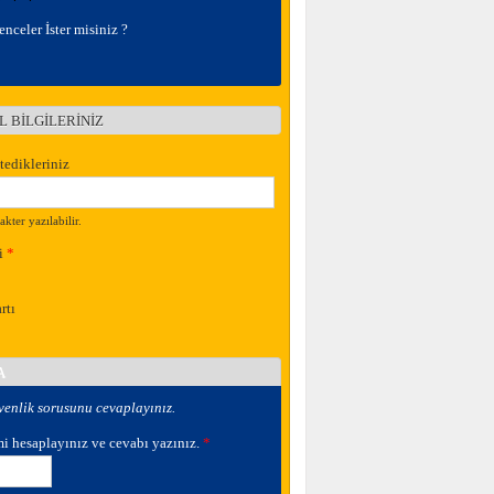
nceler İster misiniz ?
EL BİLGİLERİNİZ
r
tedikleriniz
kter yazılabilir.
i
*
rtı
A
venlik sorusunu cevaplayınız.
mi hesaplayınız ve cevabı yazınız.
*