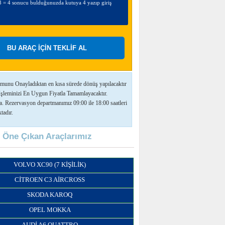
munu Onayladıktan en kısa sürede dönüş yapılacaktır
İşleminizi En Uygun Fiyatla Tamamlayacaktır.
a. Rezervasyon departmanımız 09:00 ile 18:00 saatleri
tadır.
Öne Çıkan Araçlarımız
VOLVO XC90 (7 KIŞILIK)
CITROEN C3 AIRCROSS
SKODA KAROQ
OPEL MOKKA
AUDI A6 QUATTRO