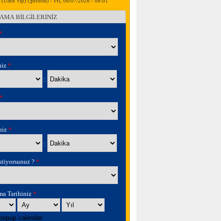
(Ultra Vip) (Şoförlü) - Fri, 08/07/2026 - 08:01
AMA BİLGİLERİNİZ
*
niz
*
Dakika
:
*
iniz
*
Dakika
:
stiyorsunuz ?
*
ma Tarihiniz
*
Ay
Yıl