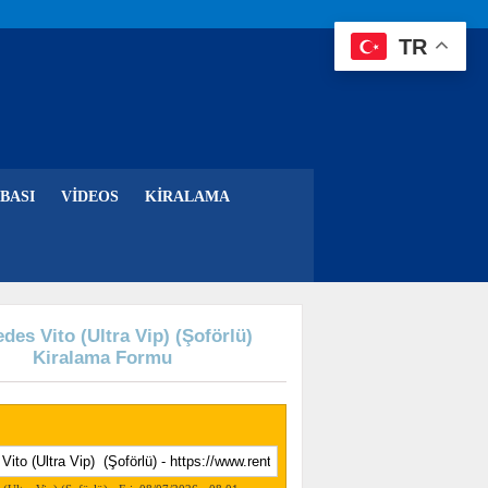
TR
BASI
VIDEOS
KIRALAMA
des Vito (Ultra Vip) (Şoförlü)
Kiralama Formu