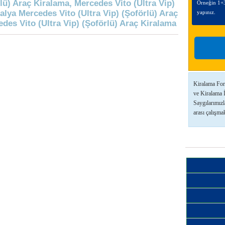
lü) Araç Kiralama, Mercedes Vito (Ultra Vip)
Örneğin 1+3 = 4 sonucu bulduğunuzda kutuya 4 yazıp giriş
alya Mercedes Vito (Ultra Vip) (Şoförlü) Araç
yapınız.
des Vito (Ultra Vip) (Şoförlü) Araç Kiralama
Kiralama For
ve Kiralama 
Saygılarımızl
arası çalışmak