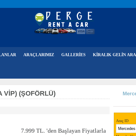
LANLAR
ARAÇLARIMIZ
GALLERIES
KIRALIK GELIN ARA
 VIP) (ŞOFÖRLÜ)
Merce
Araç ID
7.999 TL. 'den Başlayan Fiyatlarla