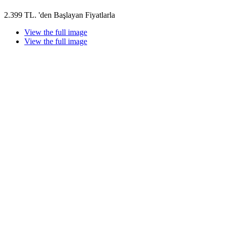
2.399 TL. 'den Başlayan Fiyatlarla
View the full image
View the full image