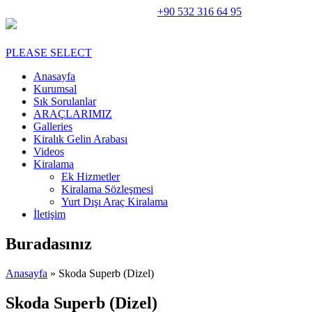
Rent A Car Perge Araç Kiralama |
+90 532 316 64 95
PLEASE SELECT
Anasayfa
Kurumsal
Sık Sorulanlar
ARAÇLARIMIZ
Galleries
Kiralık Gelin Arabası
Videos
Kiralama
Ek Hizmetler
Kiralama Sözleşmesi
Yurt Dışı Araç Kiralama
İletişim
Buradasınız
Anasayfa
» Skoda Superb (Dizel)
Skoda Superb (Dizel)