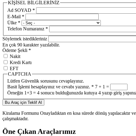
KİŞİSEL BİLGİLERİNİZ
Ad SOYAD
*
E-Mail
*
Ülke
*
Telefon Numaranız
*
Söylemek istedikleriniz
En çok 90 karakter yazılabilir.
Ödeme Şekli
*
Nakit
Kredi Kartı
EFT
CAPTCHA
Lütfen Güvenlik sorusunu cevaplayınız.
Basit İşlemi hesaplayınız ve cevabı yazınız.
*
7 + 1 =
Örneğin 1+3 = 4 sonucu bulduğunuzda kutuya 4 yazıp giriş yapını
Kiralama Formunu Onayladıktan en kısa sürede dönüş yapılacaktır ve 
çalışmaktadır.
Öne Çıkan Araçlarımız