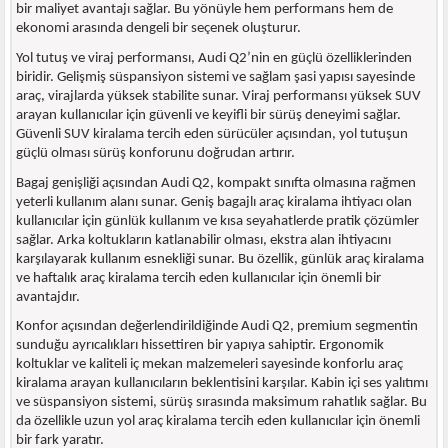
bir maliyet avantajı sağlar. Bu yönüyle hem performans hem de
ekonomi arasında dengeli bir seçenek oluşturur.
Yol tutuş ve viraj performansı, Audi Q2’nin en güçlü özelliklerinden
biridir. Gelişmiş süspansiyon sistemi ve sağlam şasi yapısı sayesinde
araç, virajlarda yüksek stabilite sunar. Viraj performansı yüksek SUV
arayan kullanıcılar için güvenli ve keyifli bir sürüş deneyimi sağlar.
Güvenli SUV kiralama tercih eden sürücüler açısından, yol tutuşun
güçlü olması sürüş konforunu doğrudan artırır.
Bagaj genişliği açısından Audi Q2, kompakt sınıfta olmasına rağmen
yeterli kullanım alanı sunar. Geniş bagajlı araç kiralama ihtiyacı olan
kullanıcılar için günlük kullanım ve kısa seyahatlerde pratik çözümler
sağlar. Arka koltukların katlanabilir olması, ekstra alan ihtiyacını
karşılayarak kullanım esnekliği sunar. Bu özellik, günlük araç kiralama
ve haftalık araç kiralama tercih eden kullanıcılar için önemli bir
avantajdır.
Konfor açısından değerlendirildiğinde Audi Q2, premium segmentin
sunduğu ayrıcalıkları hissettiren bir yapıya sahiptir. Ergonomik
koltuklar ve kaliteli iç mekan malzemeleri sayesinde konforlu araç
kiralama arayan kullanıcıların beklentisini karşılar. Kabin içi ses yalıtımı
ve süspansiyon sistemi, sürüş sırasında maksimum rahatlık sağlar. Bu
da özellikle uzun yol araç kiralama tercih eden kullanıcılar için önemli
bir fark yaratır.