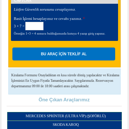
CAPTCHA
Lütfen Güvenlik sorusunu cevaplayınız.
Basit İşlemi hesaplayınız ve cevabı yazınız.
*
3 + 7 =
Örneğin 1+3 = 4 sonucu bulduğunuzda kutuya 4 yazıp giriş yapınız.
Kiralama Formunu Onayladıktan en kısa sürede dönüş yapılacaktır ve Kiralama
İşleminizi En Uygun Fiyatla Tamamlayacaktır. Saygılarımızla. Rezervasyon
departmanımız 09:00 ile 18:00 saatleri arası çalışmaktadır.
Öne Çıkan Araçlarımız
MERCEDES SPRINTER (ULTRA VIP) (ŞOFÖRLÜ)
SKODA KAROQ