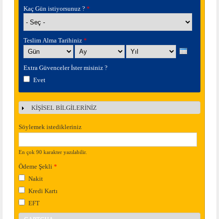
Kaç Gün istiyorsunuz ?
*
Teslim Alma Tarihiniz
*
Gün
Ay
Yıl
Extra Güvenceler İster misiniz ?
Evet
KİŞİSEL BİLGİLERİNİZ
Göster
Söylemek istedikleriniz
En çok 90 karakter yazılabilir.
Ödeme Şekli
*
Nakit
Kredi Kartı
EFT