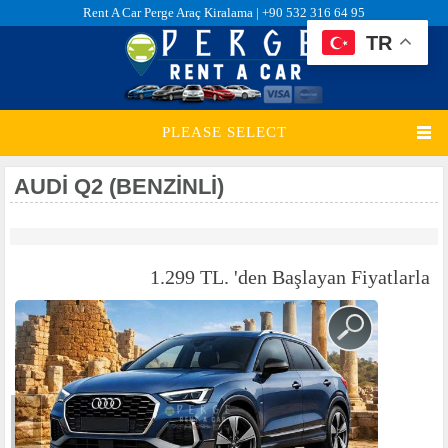
Rent A Car Perge Araç Kiralama |
+90 532 316 64 95
TR
PLEASE SELECT
AUDI Q2 (BENZINLI)
1.299 TL. 'den Başlayan Fiyatlarla