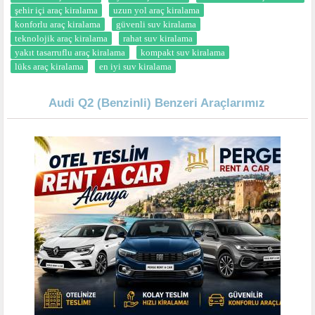
şehir içi araç kiralama
uzun yol araç kiralama
konforlu araç kiralama
güvenli suv kiralama
teknolojik araç kiralama
rahat suv kiralama
yakıt tasarruflu araç kiralama
kompakt suv kiralama
lüks araç kiralama
en iyi suv kiralama
Audi Q2 (Benzinli) Benzeri Araçlarımız