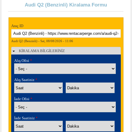
Audi Q2 (Benzinli) Kiralama Formu
Araç ID
Audi Q2 (Benzinli) - Sat, 08/08/2026 - 11:06
KİRALAMA BİLGİLERİNİZ
Gizle
Alış Ofisi
*
Alış Saatiniz
*
Saat
Dakika
:
İade Ofisi
*
İade Saatiniz
*
Saat
Dakika
: