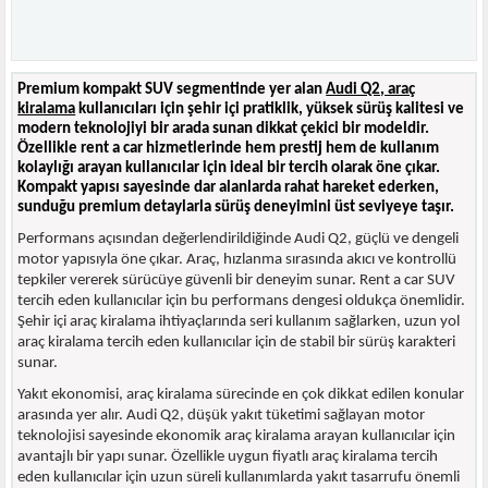
Premium kompakt SUV segmentinde yer alan
Audi Q2, araç
kiralama
kullanıcıları için şehir içi pratiklik, yüksek sürüş kalitesi ve
modern teknolojiyi bir arada sunan dikkat çekici bir modeldir.
Özellikle rent a car hizmetlerinde hem prestij hem de kullanım
kolaylığı arayan kullanıcılar için ideal bir tercih olarak öne çıkar.
Kompakt yapısı sayesinde dar alanlarda rahat hareket ederken,
sunduğu premium detaylarla sürüş deneyimini üst seviyeye taşır.
Performans açısından değerlendirildiğinde Audi Q2, güçlü ve dengeli
motor yapısıyla öne çıkar. Araç, hızlanma sırasında akıcı ve kontrollü
tepkiler vererek sürücüye güvenli bir deneyim sunar. Rent a car SUV
tercih eden kullanıcılar için bu performans dengesi oldukça önemlidir.
Şehir içi araç kiralama ihtiyaçlarında seri kullanım sağlarken, uzun yol
araç kiralama tercih eden kullanıcılar için de stabil bir sürüş karakteri
sunar.
Yakıt ekonomisi, araç kiralama sürecinde en çok dikkat edilen konular
arasında yer alır. Audi Q2, düşük yakıt tüketimi sağlayan motor
teknolojisi sayesinde ekonomik araç kiralama arayan kullanıcılar için
avantajlı bir yapı sunar. Özellikle uygun fiyatlı araç kiralama tercih
eden kullanıcılar için uzun süreli kullanımlarda yakıt tasarrufu önemli