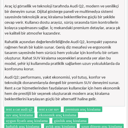
Araç içi görsellik ve teknoloji tarafında Audi Q2, modern ve yenilikçi
bir deneyim sunar. Dijital gösterge paneli ve multimedya sistemi
sayesinde teknolojik araç kiralama beklentilerine güçlü bir şekilde
cevap verir. Kullanıcı dostu arayüz, sürüş sırasında tüm kontrollerin
kolayca yapılmasını sağlar. İç mekandaki premium detaylar, araca şık
ve kaliteli bir atmosfer kazandırır.
Rahatlık açısından değerlendirildiğinde Audi Q2, kompakt yapısına
rağmen ferah bir kabin sunar. Geniş diz mesafesi ve ergonomik
tasarım sayesinde hem sürücü hem yolcular için konforlu bir ortam
oluşturur. Rahat SUV kiralama seçenekleri arasında yer alan bu
model, şehir içi kullanımda pratiklik sağlarken uzun yolculuklarda da
konforunu korur.
Audi Q2; performans, yakıt ekonomisi, yol tutuş, konfor ve
teknolojik donanımlarıyla dengeli bir premium SUV deneyimi sunar.
Rent a car hizmetlerinden faydalanan kullanıcılar için hem ekonomik
hem de prestijli bir seçenek oluşturarak modern araç kiralama
beklentilerini karşılayan güçlü bir alternatif haline gelir.
rent a car audi q2
rent a car suv
premium araç kiralama
suv araç kiralama
ekonomik araç kiralama
uygun fiyatlı araç kiralama
günlük araç kiralama
haftalık araç kiralama
aylık araç kiralama
uzun dönem araç kiralama