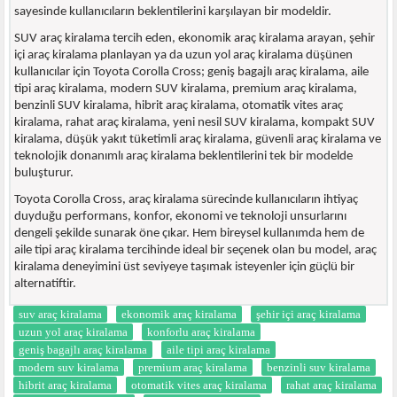
sayesinde kullanıcıların beklentilerini karşılayan bir modeldir.
SUV araç kiralama tercih eden, ekonomik araç kiralama arayan, şehir
içi araç kiralama planlayan ya da uzun yol araç kiralama düşünen
kullanıcılar için Toyota Corolla Cross; geniş bagajlı araç kiralama, aile
tipi araç kiralama, modern SUV kiralama, premium araç kiralama,
benzinli SUV kiralama, hibrit araç kiralama, otomatik vites araç
kiralama, rahat araç kiralama, yeni nesil SUV kiralama, kompakt SUV
kiralama, düşük yakıt tüketimli araç kiralama, güvenli araç kiralama ve
teknolojik donanımlı araç kiralama beklentilerini tek bir modelde
buluşturur.
Toyota Corolla Cross, araç kiralama sürecinde kullanıcıların ihtiyaç
duyduğu performans, konfor, ekonomi ve teknoloji unsurlarını
dengeli şekilde sunarak öne çıkar. Hem bireysel kullanımda hem de
aile tipi araç kiralama tercihinde ideal bir seçenek olan bu model, araç
kiralama deneyimini üst seviyeye taşımak isteyenler için güçlü bir
alternatiftir.
suv araç kiralama
ekonomik araç kiralama
şehir içi araç kiralama
uzun yol araç kiralama
konforlu araç kiralama
geniş bagajlı araç kiralama
aile tipi araç kiralama
modern suv kiralama
premium araç kiralama
benzinli suv kiralama
hibrit araç kiralama
otomatik vites araç kiralama
rahat araç kiralama