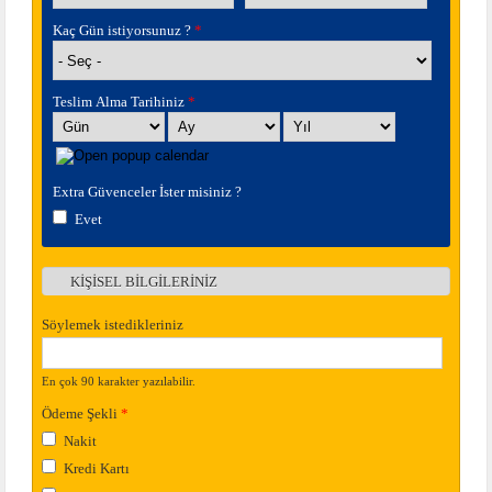
Kaç Gün istiyorsunuz ?
*
Teslim Alma Tarihiniz
*
Gün
Ay
Yıl
Extra Güvenceler İster misiniz ?
Evet
KİŞİSEL BİLGİLERİNİZ
Göster
Söylemek istedikleriniz
En çok 90 karakter yazılabilir.
Ödeme Şekli
*
Nakit
Kredi Kartı