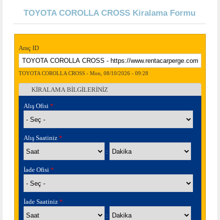
TOYOTA COROLLA CROSS Kiralama Formu
Araç ID
TOYOTA COROLLA CROSS - Mon, 08/10/2026 - 09:28
KİRALAMA BİLGİLERİNİZ
Gizle
Alış Ofisi
*
Alış Saatiniz
*
Saat
Dakika
:
İade Ofisi
*
İade Saatiniz
*
Saat
Dakika
: