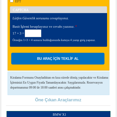
EFT
CAPTCHA
Lütfen Güvenlik sorusunu cevaplayınız.
Basit İşlemi hesaplayınız ve cevabı yazınız.
*
17 + 3 =
Örneğin 1+3 = 4 sonucu bulduğunuzda kutuya 4 yazıp giriş yapınız.
Kiralama Formunu Onayladıktan en kısa sürede dönüş yapılacaktır ve Kiralama
İşleminizi En Uygun Fiyatla Tamamlayacaktır. Saygılarımızla. Rezervasyon
departmanımız 09:00 ile 18:00 saatleri arası çalışmaktadır.
Öne Çıkan Araçlarımız
BMW X1