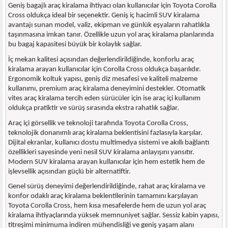
Geniş bagajlı araç kiralama ihtiyacı olan kullanıcılar için Toyota Corolla
Cross oldukça ideal bir seçenektir. Geniş iç hacimli SUV kiralama
avantajı sunan model, valiz, ekipman ve günlük eşyaların rahatlıkla
taşınmasına imkan tanır. Özellikle uzun yol araç kiralama planlarında
bu bagaj kapasitesi büyük bir kolaylık sağlar.
İç mekan kalitesi açısından değerlendirildiğinde, konforlu araç
kiralama arayan kullanıcılar için Corolla Cross oldukça başarılıdır.
Ergonomik koltuk yapısı, geniş diz mesafesi ve kaliteli malzeme
kullanımı, premium araç kiralama deneyimini destekler. Otomatik
vites araç kiralama tercih eden sürücüler için ise araç içi kullanım
oldukça pratiktir ve sürüş sırasında ekstra rahatlık sağlar.
Araç içi görsellik ve teknoloji tarafında Toyota Corolla Cross,
teknolojik donanımlı araç kiralama beklentisini fazlasıyla karşılar.
Dijital ekranlar, kullanıcı dostu multimedya sistemi ve akıllı bağlantı
özellikleri sayesinde yeni nesil SUV kiralama anlayışını yansıtır.
Modern SUV kiralama arayan kullanıcılar için hem estetik hem de
işlevsellik açısından güçlü bir alternatiftir.
Genel sürüş deneyimi değerlendirildiğinde, rahat araç kiralama ve
konfor odaklı araç kiralama beklentilerinin tamamını karşılayan
Toyota Corolla Cross, hem kısa mesafelerde hem de uzun yol araç
kiralama ihtiyaçlarında yüksek memnuniyet sağlar. Sessiz kabin yapısı,
titreşimi minimuma indiren mühendisliği ve geniş yaşam alanı