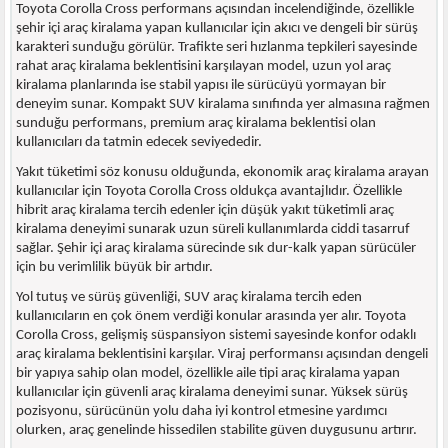
Toyota Corolla Cross performans açısından incelendiğinde, özellikle
şehir içi araç kiralama yapan kullanıcılar için akıcı ve dengeli bir sürüş
karakteri sunduğu görülür. Trafikte seri hızlanma tepkileri sayesinde
rahat araç kiralama beklentisini karşılayan model, uzun yol araç
kiralama planlarında ise stabil yapısı ile sürücüyü yormayan bir
deneyim sunar. Kompakt SUV kiralama sınıfında yer almasına rağmen
sunduğu performans, premium araç kiralama beklentisi olan
kullanıcıları da tatmin edecek seviyededir.
Yakıt tüketimi söz konusu olduğunda, ekonomik araç kiralama arayan
kullanıcılar için Toyota Corolla Cross oldukça avantajlıdır. Özellikle
hibrit araç kiralama tercih edenler için düşük yakıt tüketimli araç
kiralama deneyimi sunarak uzun süreli kullanımlarda ciddi tasarruf
sağlar. Şehir içi araç kiralama sürecinde sık dur-kalk yapan sürücüler
için bu verimlilik büyük bir artıdır.
Yol tutuş ve sürüş güvenliği, SUV araç kiralama tercih eden
kullanıcıların en çok önem verdiği konular arasında yer alır. Toyota
Corolla Cross, gelişmiş süspansiyon sistemi sayesinde konfor odaklı
araç kiralama beklentisini karşılar. Viraj performansı açısından dengeli
bir yapıya sahip olan model, özellikle aile tipi araç kiralama yapan
kullanıcılar için güvenli araç kiralama deneyimi sunar. Yüksek sürüş
pozisyonu, sürücünün yolu daha iyi kontrol etmesine yardımcı
olurken, araç genelinde hissedilen stabilite güven duygusunu artırır.