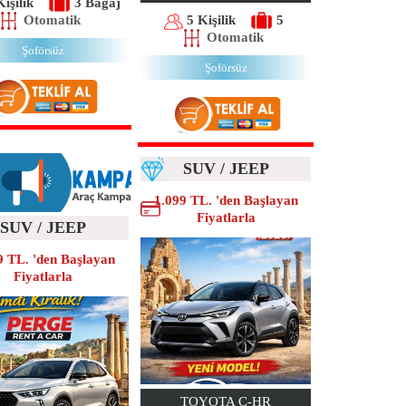
Kişilik
3 Bagaj
Otomatik
5 Kişilik
5
Otomatik
Şoförsüz
Şoförsüz
SUV / JEEP
1.099 TL. 'den Başlayan
Fiyatlarla
SUV / JEEP
9 TL. 'den Başlayan
Fiyatlarla
TOYOTA C-HR