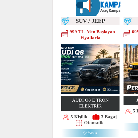
SUV / JEEP
7.999 TL. 'den Başlayan
1.69
Fiyatlarla
AUDI Q8 E TRON
ELEKTRIK
5 
5 Kişilik
3 Bagaj
Otomatik
Şoförsüz