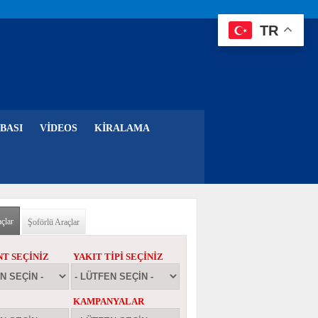
TR
BASI
VIDEOS
KIRALAMA
çlar
(etkin sekme)
Şoförlü Araçlar
T SEÇINIZ
YAKIT TIPI SEÇINIZ
KAMPANYALAR