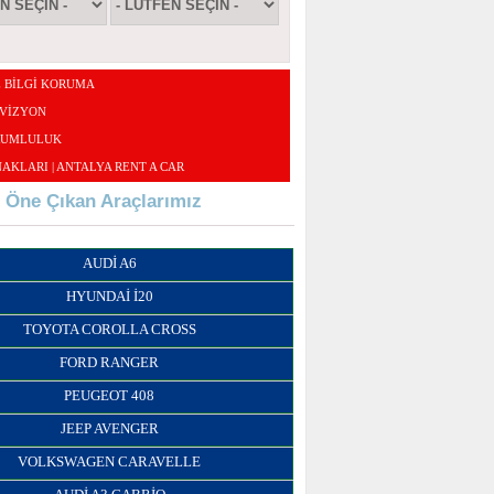
E BİLGİ KORUMA
 VIZYON
RUMLULUK
AKLARI | ANTALYA RENT A CAR
Öne Çıkan Araçlarımız
AUDI A6
HYUNDAI I20
TOYOTA COROLLA CROSS
FORD RANGER
PEUGEOT 408
JEEP AVENGER
VOLKSWAGEN CARAVELLE