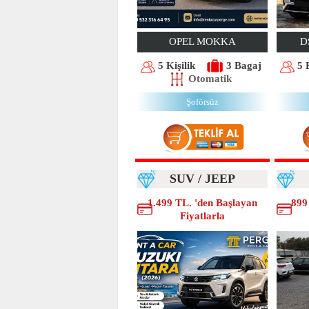
OPEL MOKKA
D
5 Kişilik
3 Bagaj
5 
Otomatik
Şoförsüz
SUV / JEEP
1.499 TL. 'den Başlayan
899
Fiyatlarla