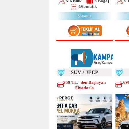
5 Kişilik
3 Bagaj
5 
Otomatik
Şoförsüz
SUV / JEEP
959 TL. 'den Başlayan
1.69
Fiyatlarla