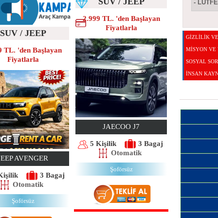
SUV / JEEP
2.999 TL. 'den Başlayan
Fiyatlarla
SUV / JEEP
GİZLİLİK V
MISYON VE
9 TL. 'den Başlayan
Fiyatlarla
SOSYAL SO
İNSAN KAYN
JAECOO J7
5 Kişilik
3 Bagaj
Otomatik
JEEP AVENGER
Şoförsüz
Kişilik
3 Bagaj
Otomatik
Şoförsüz