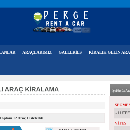
LANLAR
ARAÇLARIMIZ
GALLERIES
KIRALIK GELIN ARA
I ARAÇ KIRALAMA
Şoförsüz Ara
SEGMEN
 Toplam 12 Araç Listeledik.
VITES