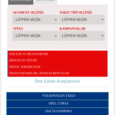
SEGMENT SEÇINIZ
YAKIT TIPI SEÇINIZ
VITES
KAMPANYALAR
GİZLİLİK VE BİLGİ KORUMA
MISYON VE VIZYON
SOSYAL SORUMLULUK
İNSAN KAYNAKLARI | ANTALYA RENT A CAR
Öne Çıkan Araçlarımız
VOLKSWAGEN TAIGO
OPEL CORSA
DACIA SANDERO