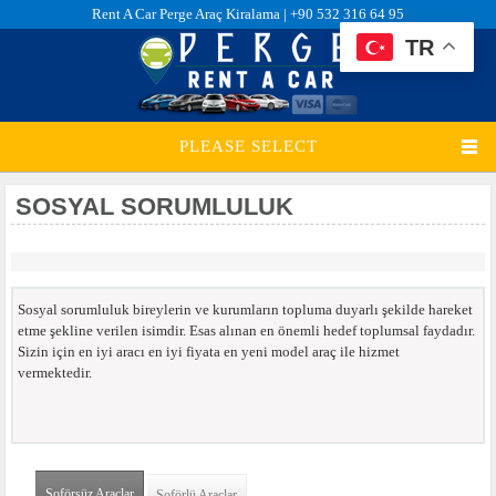
Rent A Car Perge Araç Kiralama |
+90 532 316 64 95
TR
PLEASE SELECT
SOSYAL SORUMLULUK
Sosyal sorumluluk bireylerin ve kurumların topluma duyarlı şekilde hareket
etme şekline verilen isimdir. Esas alınan en önemli hedef toplumsal faydadır.
Sizin için en iyi aracı en iyi fiyata en yeni model araç ile hizmet
vermektedir.
Şoförsüz Araçlar
(etkin sekme)
Şoförlü Araçlar