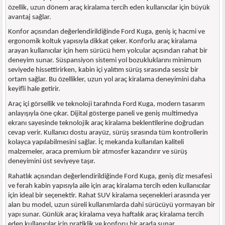
özellik, uzun dönem araç kiralama tercih eden kullanıcılar için büyük
avantaj sağlar.
Konfor açısından değerlendirildiğinde Ford Kuga, geniş iç hacmi ve
ergonomik koltuk yapısıyla dikkat çeker. Konforlu araç kiralama
arayan kullanıcılar için hem sürücü hem yolcular açısından rahat bir
deneyim sunar. Süspansiyon sistemi yol bozukluklarını minimum
seviyede hissettirirken, kabin içi yalıtım sürüş sırasında sessiz bir
ortam sağlar. Bu özellikler, uzun yol araç kiralama deneyimini daha
keyifli hale getirir.
Araç içi görsellik ve teknoloji tarafında Ford Kuga, modern tasarım
anlayışıyla öne çıkar. Dijital gösterge paneli ve geniş multimedya
ekranı sayesinde teknolojik araç kiralama beklentilerine doğrudan
cevap verir. Kullanıcı dostu arayüz, sürüş sırasında tüm kontrollerin
kolayca yapılabilmesini sağlar. İç mekanda kullanılan kaliteli
malzemeler, araca premium bir atmosfer kazandırır ve sürüş
deneyimini üst seviyeye taşır.
Rahatlık açısından değerlendirildiğinde Ford Kuga, geniş diz mesafesi
ve ferah kabin yapısıyla aile için araç kiralama tercih eden kullanıcılar
için ideal bir seçenektir. Rahat SUV kiralama seçenekleri arasında yer
alan bu model, uzun süreli kullanımlarda dahi sürücüyü yormayan bir
yapı sunar. Günlük araç kiralama veya haftalık araç kiralama tercih
eden kullanıcılar için pratiklik ve konforu bir arada sunar.