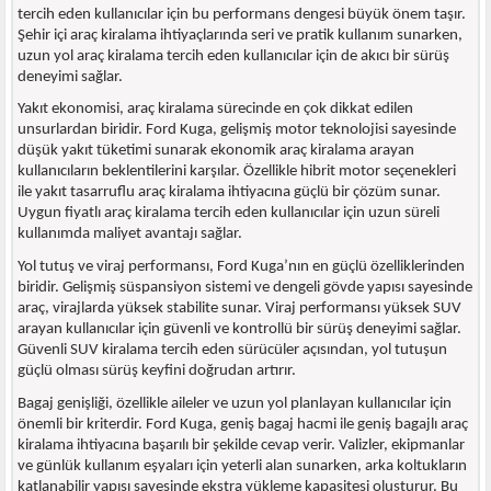
tercih eden kullanıcılar için bu performans dengesi büyük önem taşır.
Şehir içi araç kiralama ihtiyaçlarında seri ve pratik kullanım sunarken,
uzun yol araç kiralama tercih eden kullanıcılar için de akıcı bir sürüş
deneyimi sağlar.
Yakıt ekonomisi, araç kiralama sürecinde en çok dikkat edilen
unsurlardan biridir. Ford Kuga, gelişmiş motor teknolojisi sayesinde
düşük yakıt tüketimi sunarak ekonomik araç kiralama arayan
kullanıcıların beklentilerini karşılar. Özellikle hibrit motor seçenekleri
ile yakıt tasarruflu araç kiralama ihtiyacına güçlü bir çözüm sunar.
Uygun fiyatlı araç kiralama tercih eden kullanıcılar için uzun süreli
kullanımda maliyet avantajı sağlar.
Yol tutuş ve viraj performansı, Ford Kuga’nın en güçlü özelliklerinden
biridir. Gelişmiş süspansiyon sistemi ve dengeli gövde yapısı sayesinde
araç, virajlarda yüksek stabilite sunar. Viraj performansı yüksek SUV
arayan kullanıcılar için güvenli ve kontrollü bir sürüş deneyimi sağlar.
Güvenli SUV kiralama tercih eden sürücüler açısından, yol tutuşun
güçlü olması sürüş keyfini doğrudan artırır.
Bagaj genişliği, özellikle aileler ve uzun yol planlayan kullanıcılar için
önemli bir kriterdir. Ford Kuga, geniş bagaj hacmi ile geniş bagajlı araç
kiralama ihtiyacına başarılı bir şekilde cevap verir. Valizler, ekipmanlar
ve günlük kullanım eşyaları için yeterli alan sunarken, arka koltukların
katlanabilir yapısı sayesinde ekstra yükleme kapasitesi oluşturur. Bu