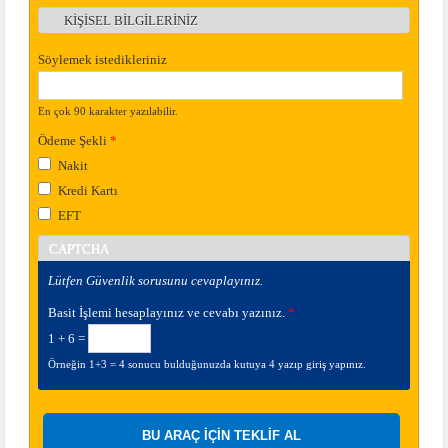
KİŞİSEL BİLGİLERİNİZ
Göster
Söylemek istedikleriniz
En çok 90 karakter yazılabilir.
Ödeme Şekli
*
Nakit
Kredi Kartı
EFT
CAPTCHA
Lütfen Güvenlik sorusunu cevaplayınız.
Basit İşlemi hesaplayınız ve cevabı yazınız.
*
1 + 6 =
Örneğin 1+3 = 4 sonucu bulduğunuzda kutuya 4 yazıp giriş yapınız.