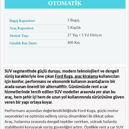
OTOMATIK
3 Bagaj
Bagaj Kapasitesi:
5 Kişilik
Araç Kapasitesi:
27 Yaş + 3 Yıl Ehliyet
Sürücü Yaşı:
400 Km.
Günlük Km Sınırı:
SUV segmentinde güçlü duruşu, modern teknolojileri ve dengeli
sürüş karakteriyle öne çıkan
Ford Kuga, araç kiralama
kullanıcıları
için konfor, performans ve ekonomik kullanım avantajlarını bir
arada sunan önemli bir alternatiftir. Günümüzde rent a car
hizmetlerinde tercih edilen SUV modeller arasında yer alan bu
araç, hem şehir içi hem de uzun yol kullanımında sürücüsüne güven
veren bir yapı ortaya koyar.
Performans açısından değerlendirildiğinde Ford Kuga, güçlü motor
seçenekleri ve optimize edilmiş sürüş dinamikleri ile dikkat çeker.
Araç, hızlanma sırasında dengeli tepkiler verirken, yüksek hızlarda
stabilitesini koruyarak sürüş güvenliğini artırır. Özellikle rent a car SUV