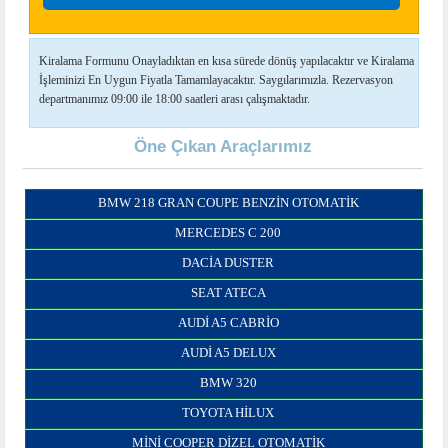
Kiralama Formunu Onayladıktan en kısa sürede dönüş yapılacaktır ve Kiralama
İşleminizi En Uygun Fiyatla Tamamlayacaktır. Saygılarımızla. Rezervasyon
departmanımız 09:00 ile 18:00 saatleri arası çalışmaktadır.
Öne Çıkan Araçlarımız
BMW 218 GRAN COUPE BENZIN OTOMATIK
MERCEDES C 200
DACIA DUSTER
SEAT ATECA
AUDI A5 CABRIO
AUDI A5 DELUX
BMW 320
TOYOTA HILUX
MINI COOPER DIZEL OTOMATIK