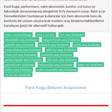
Ford Kuga; performans, yakıt ekonomisi, konfor, yol tutuş ve
teknolojik donanımlarıyla dengeli bir SUV deneyimi sunar. Rent a car
hizmetlerinden faydalanan kullanıcılar için hem ekonomik hem de
konforlu bir çözüm oluşturarak modern araç kiralama beklentilerini
karşılayan güçlü bir alternatif haline gelir.
rent a car ford kuga
rent a car suv
suv araç kiralama
ekonomik araç kiralama
uygun fiyatlı araç kiralama
günlük araç kiralama
haftalık araç kiralama
aylık araç kiralama
uzun dönem araç kiralama
şehir içi araç kiralama
uzun yol araç kiralama
konforlu araç kiralama
geniş bagajlı araç kiralama
aile için araç kiralama
güvenli suv kiralama
teknolojik araç kiralama
rahat suv kiralama
hibrit araç kiralama
yakıt tasarruflu araç kiralama
en iyi suv kiralama
Ford Kuga Benzeri Araçlarımız