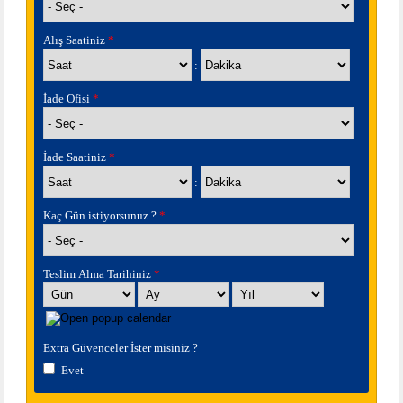
Alış Saatiniz
*
Saat
Dakika
:
İade Ofisi
*
İade Saatiniz
*
Saat
Dakika
:
Kaç Gün istiyorsunuz ?
*
Teslim Alma Tarihiniz
*
Gün
Ay
Yıl
Extra Güvenceler İster misiniz ?
Evet