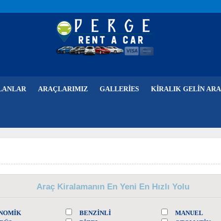
LANLAR
ARAÇLARIMIZ
GALLERIES
KIRALIK GELIN ARA
Araç Kiralamanın En Yeni En Hızlı Yolu
NOMİK
BENZINLI
MANUEL