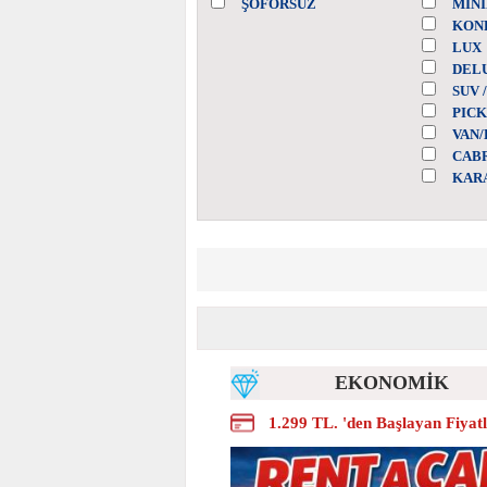
ŞOFÖRSÜZ
MİNİ
KON
LUX
DEL
SUV 
PICK
VAN
CAB
KAR
EKONOMİK
1.299 TL. 'den Başlayan Fiyat