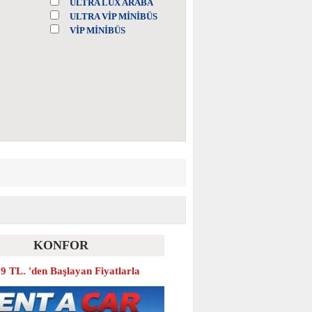
ULTRA LÜX ARABA
ULTRA VİP MİNİBÜS
VİP MİNİBÜS
KONFOR
9 TL. 'den Başlayan Fiyatlarla