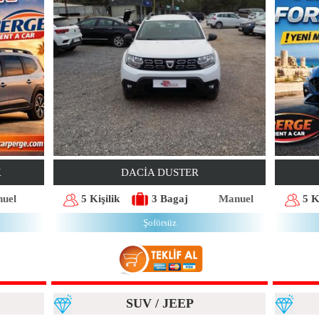
K
DACIA DUSTER
uel
5 Kişilik
3 Bagaj
Manuel
5 K
Şoförsüz
SUV / JEEP