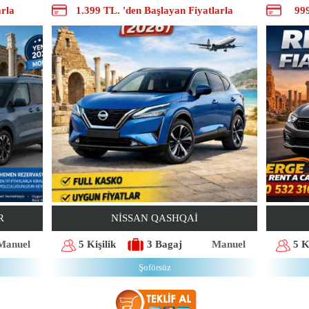
arla
1.399 TL. 'den Başlayan Fiyatlarla
999
R
NISSAN QASHQAI
Manuel
5 Kişilik
3 Bagaj
Manuel
5 K
Şoförsüz