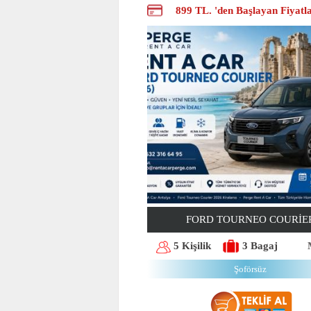
899 TL. 'den Başlayan Fiyatl
FORD TOURNEO COURİE
5 Kişilik
3 Bagaj
Şoförsüz