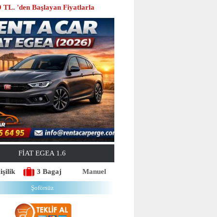
 TL. 'den Başlayan Fiyatlarla
FIAT EGEA 1.6
işilik
3 Bagaj
Manuel
Şoförsüz