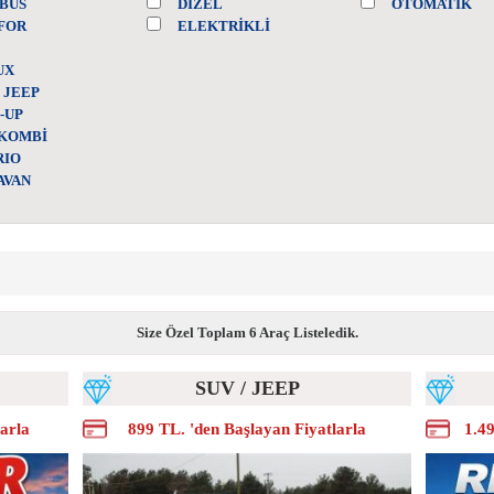
BÜS
DIZEL
OTOMATIK
FOR
ELEKTRIKLI
UX
/ JEEP
-UP
/KOMBİ
RIO
AVAN
Size Özel Toplam 6 Araç Listeledik.
SUV / JEEP
larla
899 TL. 'den Başlayan Fiyatlarla
1.49