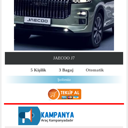
JAECOO J7
5 Kişilik
3 Bagaj
Otomatik
Şoförsüz