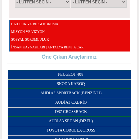
GİZLİLİK VE BİLGİ KORUMA
MISYON VE VIZYON
SOSYAL SORUMLULUK
İNSAN KAYNAKLARI | ANTALYA RENT A CAR
Öne Çıkan Araçlarımız
PEUGEOT 408
SKODA KAROQ
AUDI A3 SPORTBACK (BENZINLI)
AUDI A3 CABRIO
DS7 CROSSBACK
AUDI A3 SEDAN (DIZEL)
TOYOTA COROLLA CROSS