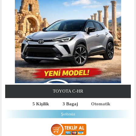
TOYOTA C-HR
5 Kişilik
3 Bagaj
Otomatik
Şoförsüz