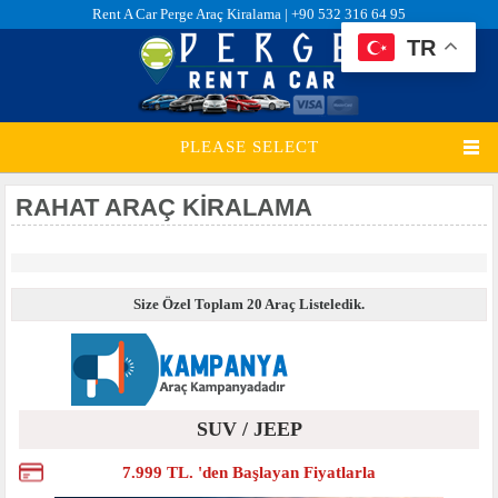
Rent A Car Perge Araç Kiralama |
+90 532 316 64 95
TR
PLEASE SELECT
RAHAT ARAÇ KIRALAMA
Size Özel Toplam 20 Araç Listeledik.
SUV / JEEP
7.999 TL. 'den Başlayan Fiyatlarla