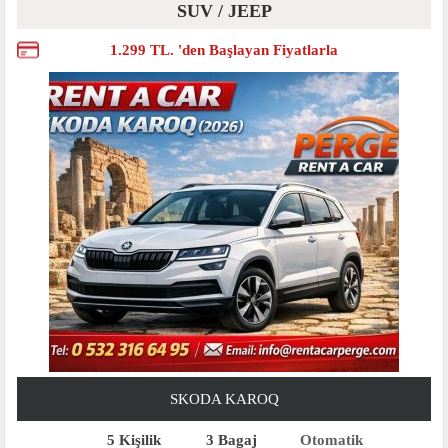
SUV / JEEP
1.299 TL. 'den Başlayan Fiyatlarla
SKODA KAROQ
5 Kişilik
3 Bagaj
Otomatik