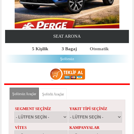
SEAT ARONA
5 Kişilik
3 Bagaj
Otomatik
Şoförsüz
Şoförsüz Araçlar
(etkin sekme)
Şoförlü Araçlar
SEGMENT SEÇINIZ
YAKIT TIPI SEÇINIZ
VITES
KAMPANYALAR