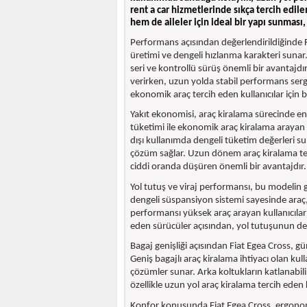
rent a car hizmetlerinde sıkça tercih edile
hem de aileler için ideal bir yapı sunması,
Performans açısından değerlendirildiğinde Fi
üretimi ve dengeli hızlanma karakteri sunar. Ö
seri ve kontrollü sürüş önemli bir avantajd
verirken, uzun yolda stabil performans serg
ekonomik araç tercih eden kullanıcılar için
Yakıt ekonomisi, araç kiralama sürecinde en b
tüketimi ile ekonomik araç kiralama arayan ku
dışı kullanımda dengeli tüketim değerleri s
çözüm sağlar. Uzun dönem araç kiralama terc
ciddi oranda düşüren önemli bir avantajdır.
Yol tutuş ve viraj performansı, bu modelin 
dengeli süspansiyon sistemi sayesinde araç, f
performansı yüksek araç arayan kullanıcılar 
eden sürücüler açısından, yol tutuşunun den
Bagaj genişliği açısından Fiat Egea Cross, gü
Geniş bagajlı araç kiralama ihtiyacı olan kull
çözümler sunar. Arka koltukların katlanabilir 
özellikle uzun yol araç kiralama tercih eden k
Konfor konusunda Fiat Egea Cross, ergonomik