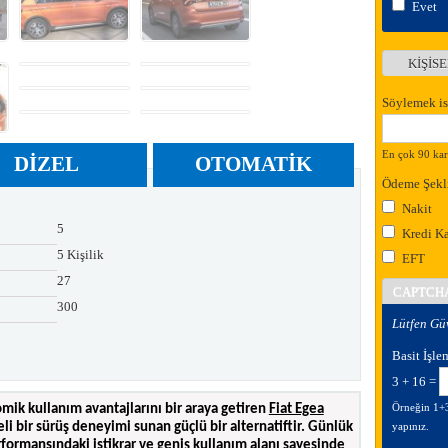
Evet
KİŞİS
Göste
Söylemek is
En çok 90 kara
DIZEL
OTOMATIK
Ödeme Şekl
Nakit
5
Kredi Ka
5 Kişilik
EFT
27
CAPTCH
300
Lütfen Gü
Basit İşle
3 + 16 =
Örneğin 1+3 = 4 sonucu bulduğunuzda kutuya 4 yazıp giriş
ik kullanım avantajlarını bir araya getiren
Fiat Egea
eli bir sürüş deneyimi sunan güçlü bir alternatiftir. Günlük
yapınız.
formansındaki istikrar ve geniş kullanım alanı sayesinde