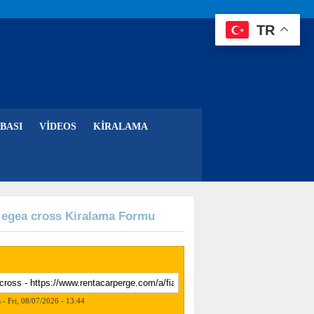
TR
BASI
VIDEOS
KIRALAMA
t egea cross Kiralama Formu
s - Fri, 08/07/2026 - 13:44