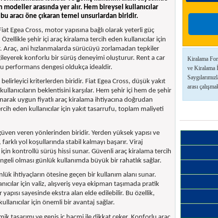
n modeller arasında yer alır. Hem bireysel kullanıcılar
 bu aracı öne çıkaran temel unsurlardan biridir.
at Egea Cross, motor yapısına bağlı olarak yeterli güç
zellikle şehir içi araç kiralama tercih eden kullanıcılar için
ır. Araç, ani hızlanmalarda sürücüyü zorlamadan tepkiler
ileyerek konforlu bir sürüş deneyimi oluşturur. Rent a car
Kiralama For
 bu performans dengesi oldukça idealdir.
ve Kiralama 
Saygılarımızl
elirleyici kriterlerden biridir. Fiat Egea Cross, düşük yakıt
arası çalışmak
llanıcıların beklentisini karşılar. Hem şehir içi hem de şehir
unarak uygun fiyatlı araç kiralama ihtiyacına doğrudan
ih eden kullanıcılar için yakıt tasarrufu, toplam maliyeti
güven veren yönlerinden biridir. Yerden yüksek yapısı ve
arklı yol koşullarında stabil kalmayı başarır. Viraj
için kontrollü sürüş hissi sunar. Güvenli araç kiralama tercih
geli olması günlük kullanımda büyük bir rahatlık sağlar.
nlük ihtiyaçların ötesine geçen bir kullanım alanı sunar.
anıcılar için valiz, alışveriş veya ekipman taşımada pratik
yapısı sayesinde ekstra alan elde edilebilir. Bu özellik,
ullanıcılar için önemli bir avantaj sağlar.
 tasarımı ve geniş iç hacmi ile dikkat çeker. Konforlu araç