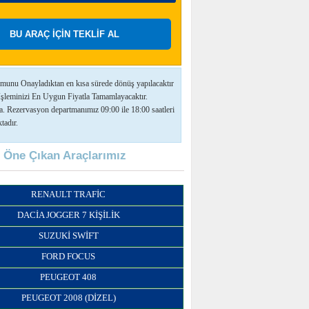
munu Onayladıktan en kısa sürede dönüş yapılacaktır
İşleminizi En Uygun Fiyatla Tamamlayacaktır.
a. Rezervasyon departmanımız 09:00 ile 18:00 saatleri
tadır.
Öne Çıkan Araçlarımız
RENAULT TRAFIC
DACIA JOGGER 7 KIŞILIK
SUZUKI SWIFT
FORD FOCUS
PEUGEOT 408
PEUGEOT 2008 (DIZEL)