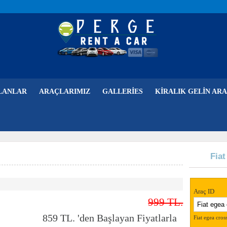
LANLAR
ARAÇLARIMIZ
GALLERIES
KIRALIK GELIN ARA
Fia
Araç ID
999 TL.
859 TL. 'den Başlayan Fiyatlarla
Fiat egea cros