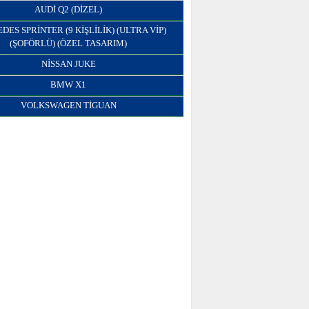
AUDI Q2 (DIZEL)
ES SPRINTER (9 KIŞLILIK) (ULTRA VIP)
(ŞOFÖRLÜ) (ÖZEL TASARIM)
NISSAN JUKE
BMW X1
VOLKSWAGEN TIGUAN