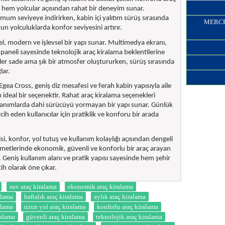
ü hem yolcular açısından rahat bir deneyim sunar.
mum seviyeye indirirken, kabin içi yalıtım sürüş sırasında
MERCED
zun yolculuklarda konfor seviyesini artırır.
del, modern ve işlevsel bir yapı sunar. Multimedya ekranı,
l paneli sayesinde teknolojik araç kiralama beklentilerine
er sade ama şık bir atmosfer oluştururken, sürüş sırasında
lar.
Egea Cross, geniş diz mesafesi ve ferah kabin yapısıyla aile
in ideal bir seçenektir. Rahat araç kiralama seçenekleri
llanımlarda dahi sürücüyü yormayan bir yapı sunar. Günlük
cih eden kullanıcılar için pratiklik ve konforu bir arada
, konfor, yol tutuş ve kullanım kolaylığı açısından dengeli
zmetlerinde ekonomik, güvenli ve konforlu bir araç arayan
ur. Geniş kullanım alanı ve pratik yapısı sayesinde hem şehir
cih olarak öne çıkar.
suv araç kiralama
ekonomik araç kiralama
alama
haftalık araç kiralama
aylık araç kiralama
ralama
uzun yol araç kiralama
konforlu araç kiralama
ralama
güvenli araç kiralama
teknolojik araç kiralama