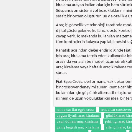
kiralama arayan kullanıcılar için hem sürüc
Süspansiyon sistemi yol bozukluklarını mini
sessiz bir ortam oluşturur. Bu da özellikle u
Araç içi görsellik ve teknoloji tarafında mo
dijital göstergeler ve kullanıcı dostu kontro
cevap verir. İç mekanda kullanılan malzemel
tüm kontrollerin kolayca yapılabilmesini sağ
Rahatlık açısından değerlendirildiğinde Fiat 
için araç kiralama tercih eden kullanıcılar iç
arasında yer alan bu model, uzun süreli ku
araç kiralama veya haftalık araç kiralama ter
sunar.
Fiat Egea Cross; performans, yakıt ekonomisi
bir crossover deneyimi sunar. Rent a car hi
kullanıcılar için güçlü bir alternatif oluştur
içi hem de uzun yolculuklar için ideal bir ter
rent a car fiat egea cross
rent a car crossover
uygun fiyatlı araç kiralama
günlük araç kir
uzun dönem araç kiralama
şehir içi araç ki
geniş bagajlı araç kiralama
aile için araç ki