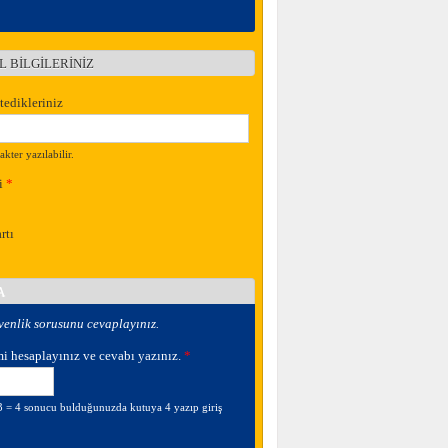
EL BİLGİLERİNİZ
r
tedikleriniz
kter yazılabilir.
i
*
rtı
A
venlik sorusunu cevaplayınız.
mi hesaplayınız ve cevabı yazınız.
*