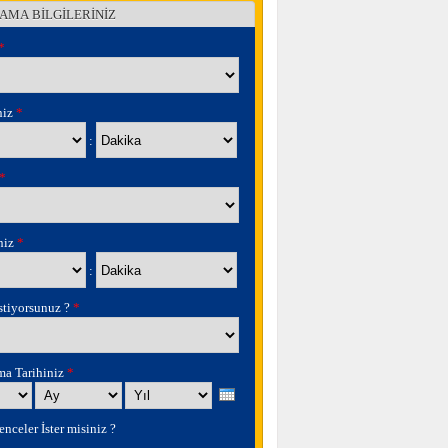
AMA BİLGİLERİNİZ
*
niz
*
Dakika
:
*
iniz
*
Dakika
:
stiyorsunuz ?
*
ma Tarihiniz
*
Ay
Yıl
nceler İster misiniz ?