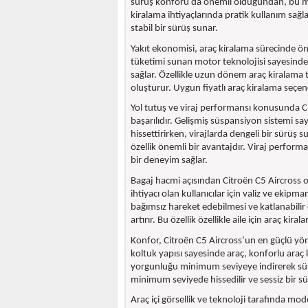
sürüş konforu da önemli olduğundan, bu model
kiralama ihtiyaçlarında pratik kullanım sağla
stabil bir sürüş sunar.
Yakıt ekonomisi, araç kiralama sürecinde ön
tüketimi sunan motor teknolojisi sayesinde 
sağlar. Özellikle uzun dönem araç kiralama te
oluşturur. Uygun fiyatlı araç kiralama seçene
Yol tutuş ve viraj performansı konusunda C
başarılıdır. Gelişmiş süspansiyon sistemi s
hissettirirken, virajlarda dengeli bir sürüş 
özellik önemli bir avantajdır. Viraj perform
bir deneyim sağlar.
Bagaj hacmi açısından Citroën C5 Aircross ol
ihtiyacı olan kullanıcılar için valiz ve ekip
bağımsız hareket edebilmesi ve katlanabilir
artırır. Bu özellik özellikle aile için araç kir
Konfor, Citroën C5 Aircross’un en güçlü yön
koltuk yapısı sayesinde araç, konforlu araç
yorgunluğu minimum seviyeye indirerek sürüş 
minimum seviyede hissedilir ve sessiz bir s
Araç içi görsellik ve teknoloji tarafında mod