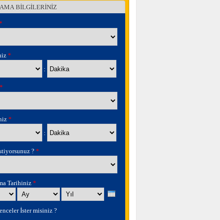
AMA BİLGİLERİNİZ
*
niz
*
Dakika
:
*
iniz
*
Dakika
:
stiyorsunuz ?
*
ma Tarihiniz
*
Ay
Yıl
nceler İster misiniz ?