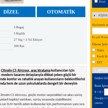
Evet
DIZEL
OTOMATIK
KİŞİS
Göste
Söylemek is
3 Bagaj
5 Kişilik
En çok 90 kara
27 Yaş + 3 Yıl Ehliyet
Ödeme Şekl
300 Km.
Nakit
Kredi Ka
EFT
CAPTCH
n
Citroën C5 Aircross, araç kiralama
kullanıcıları için
e modern tasarım detaylarıyla dikkat çeken güçlü bir
Lütfen Gü
rinde konfor ve rahatlık arayan kullanıcıların beklentilerini
nımda hem de uzun yolculuklarda dengeli bir deneyim
Basit İşle
9 + 0 =
itroën C5 Aircross, güçlü motor seçenekleri ve akıcı sürüş
Örneğin 1+3 = 4 sonucu bulduğunuzda kutuya 4 yazıp giriş
eterli tepkiyi verirken, sürüş sırasında stabilitesini
yapınız.
car SUV tercih eden kullanıcılar için performansın yanı sıra