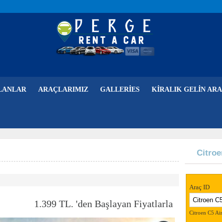
LANLAR
ARAÇLARIMIZ
GALLERIES
KIRALIK GELIN ARA
Citro
Araç ID
1.399 TL. 'den Başlayan Fiyatlarla
Citroen C5 Air