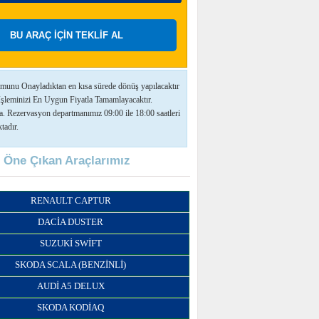
munu Onayladıktan en kısa sürede dönüş yapılacaktır
İşleminizi En Uygun Fiyatla Tamamlayacaktır.
a. Rezervasyon departmanımız 09:00 ile 18:00 saatleri
tadır.
Öne Çıkan Araçlarımız
RENAULT CAPTUR
DACIA DUSTER
SUZUKI SWIFT
SKODA SCALA (BENZINLI)
AUDI A5 DELUX
SKODA KODIAQ