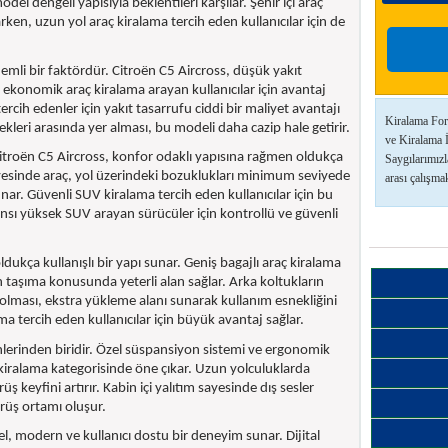
 dengeli yapısıyla beklentileri karşılar. Şehir içi araç
rken, uzun yol araç kiralama tercih eden kullanıcılar için de
emli bir faktördür. Citroën C5 Aircross, düşük yakıt
ekonomik araç kiralama arayan kullanıcılar için avantaj
rcih edenler için yakıt tasarrufu ciddi bir maliyet avantajı
Kiralama For
kleri arasında yer alması, bu modeli daha cazip hale getirir.
ve Kiralama 
itroën C5 Aircross, konfor odaklı yapısına rağmen oldukça
Saygılarımızl
ayesinde araç, yol üzerindeki bozuklukları minimum seviyede
arası çalışmak
sunar. Güvenli SUV kiralama tercih eden kullanıcılar için bu
ansı yüksek SUV arayan sürücüler için kontrollü ve güvenli
dukça kullanışlı bir yapı sunar. Geniş bagajlı araç kiralama
man taşıma konusunda yeterli alan sağlar. Arka koltukların
 olması, ekstra yükleme alanı sunarak kullanım esnekliğini
alama tercih eden kullanıcılar için büyük avantaj sağlar.
lerinden biridir. Özel süspansiyon sistemi ve ergonomik
 kiralama kategorisinde öne çıkar. Uzun yolculuklarda
keyfini artırır. Kabin içi yalıtım sayesinde dış sesler
ürüş ortamı oluşur.
el, modern ve kullanıcı dostu bir deneyim sunar. Dijital