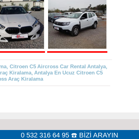
ma, Citroen C5 Aircross Car Rental Antalya,
Araç Kiralama, Antalya En Ucuz Citroen C5
oss Araç Kiralama
0 532 316 64 95 ☎️ BİZİ ARAYIN