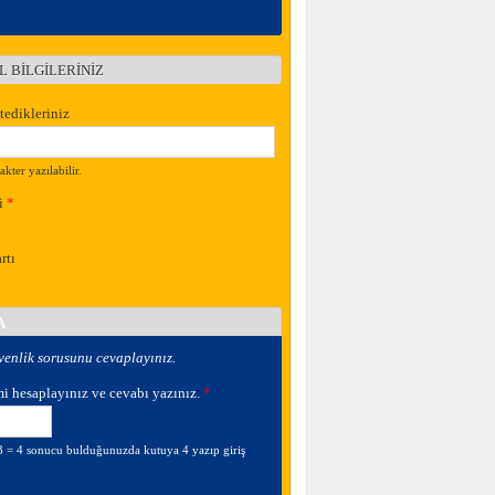
EL BİLGİLERİNİZ
r
tedikleriniz
kter yazılabilir.
i
*
rtı
A
venlik sorusunu cevaplayınız.
mi hesaplayınız ve cevabı yazınız.
*