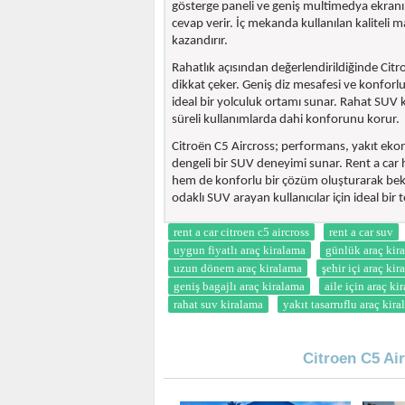
gösterge paneli ve geniş multimedya ekranı
cevap verir. İç mekanda kullanılan kaliteli 
kazandırır.
Rahatlık açısından değerlendirildiğinde Citr
dikkat çeker. Geniş diz mesafesi ve konfor
ideal bir yolculuk ortamı sunar. Rahat SUV
süreli kullanımlarda dahi konforunu korur.
Citroën C5 Aircross; performans, yakıt ekon
dengeli bir SUV deneyimi sunar. Rent a car
hem de konforlu bir çözüm oluşturarak beklent
odaklı SUV arayan kullanıcılar için ideal bir 
rent a car citroen c5 aircross
rent a car suv
uygun fiyatlı araç kiralama
günlük araç kir
uzun dönem araç kiralama
şehir içi araç ki
geniş bagajlı araç kiralama
aile için araç ki
rahat suv kiralama
yakıt tasarruflu araç kir
Citroen C5 Ai