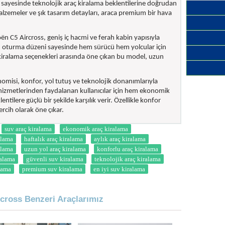
 sayesinde teknolojik araç kiralama beklentilerine doğrudan
malzemeler ve şık tasarım detayları, araca premium bir hava
oën C5 Aircross, geniş iç hacmi ve ferah kabin yapısıyla
lu oturma düzeni sayesinde hem sürücü hem yolcular için
 kiralama seçenekleri arasında öne çıkan bu model, uzun
omisi, konfor, yol tutuş ve teknolojik donanımlarıyla
 hizmetlerinden faydalanan kullanıcılar için hem ekonomik
ilere güçlü bir şekilde karşılık verir. Özellikle konfor
tercih olarak öne çıkar.
suv araç kiralama
ekonomik araç kiralama
alama
haftalık araç kiralama
aylık araç kiralama
ralama
uzun yol araç kiralama
konforlu araç kiralama
ralama
güvenli suv kiralama
teknolojik araç kiralama
alama
premium suv kiralama
en iyi suv kiralama
rcross Benzeri Araçlarımız