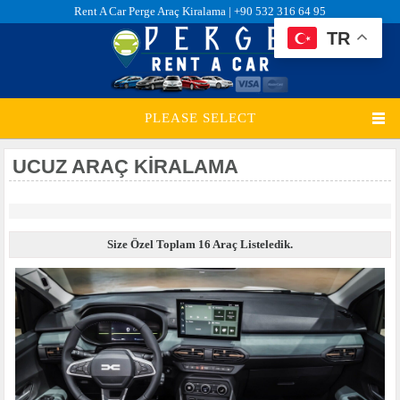
Rent A Car Perge Araç Kiralama |
+90 532 316 64 95
TR
PLEASE SELECT
UCUZ ARAÇ KIRALAMA
Size Özel Toplam 16 Araç Listeledik.