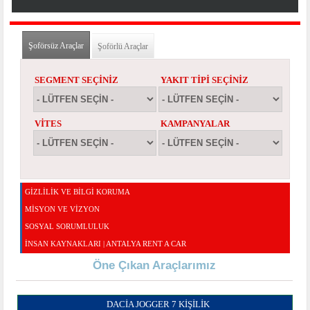
Şoförsüz Araçlar
(etkin sekme)
Şoförlü Araçlar
SEGMENT SEÇINIZ
YAKIT TIPI SEÇINIZ
VITES
KAMPANYALAR
GİZLİLİK VE BİLGİ KORUMA
MISYON VE VIZYON
SOSYAL SORUMLULUK
İNSAN KAYNAKLARI | ANTALYA RENT A CAR
Öne Çıkan Araçlarımız
DACIA JOGGER 7 KIŞILIK