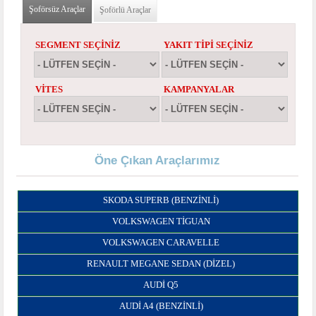
Şoförsüz Araçlar
(etkin sekme)
Şoförlü Araçlar
SEGMENT SEÇINIZ
YAKIT TIPI SEÇINIZ
VITES
KAMPANYALAR
Öne Çıkan Araçlarımız
SKODA SUPERB (BENZINLI)
VOLKSWAGEN TIGUAN
VOLKSWAGEN CARAVELLE
RENAULT MEGANE SEDAN (DIZEL)
AUDI Q5
AUDI A4 (BENZINLI)