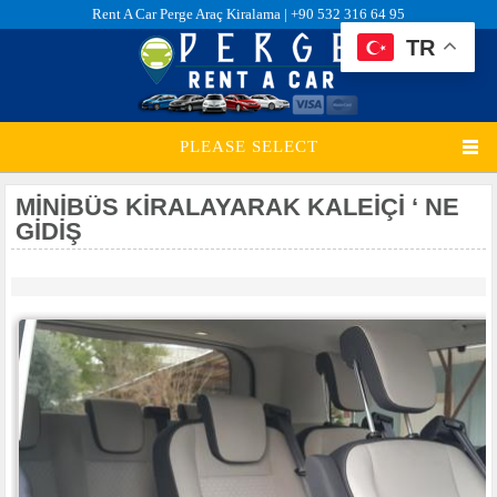
Rent A Car Perge Araç Kiralama |
+90 532 316 64 95
TR
PLEASE SELECT
MINIBÜS KIRALAYARAK KALEİÇİ ‘ NE
GIDIŞ