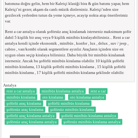
batımına doğru gelin, hem bir Kaleiçi klasiği bira & gün batımı yapar, hem
Kaleiçi’ni gezer, akşam da canlı müzik dinlersiniz. Kaleiçi’nden size
gezilecek yerlerden tutun da yeme içmeye, acayip nokta atışı önerilerimiz
var.
Rent a car antalya olarak şoförsüz araç kiralamak isterseniz maksimum şoför
dahil 5 kişilik bir araç veya 9 kişilik minibüs kiralayabilirsiniz... Rent a car
antalya kendi içinde ekonomik , minibüs , konfor , lux , delux , suv / jeep ,
cabrıo , van/kombi olarak segmentlere ayırılır. Araçların içinden size en
uygun olanı seçip kiralaya bilirsiniz. Daha büyük bir minibüs kiralamak
isterseniz. Ancak bu şoförlü minibüs kiralama olabilir. 10 kişilik şoförlü
minibüs kiralama, 13 kişilik şoförlü minibüs kiralama , 15 kişilik şoförlü
minibüs kiralama , 17 kişilik şoförlü minibüs kiralama şeklinde olabilir.
Antalya
rent a car antalya
minibüs kiralama antalya
rent a car
minibüs kiralama
oto kiralama
oto kiralama antalya
şoförlü araç kiralama
şoförlü minibüs kiralama
şoförsüz araç kiralama
şoförsüz minibüs kiralama
şoförlü araç kiralama antalya
şoförlü minibüs kiralama antalya
şoförsüz araç kiralama antalya
şoförsüz minibüs kiralama antalya