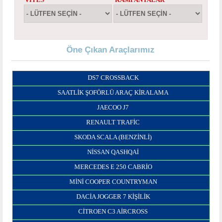
Öne Çıkan Araçlarımız
DS7 CROSSBACK
SAATLİK ŞOFÖRLÜ ARAÇ KİRALAMA
JAECOO J7
RENAULT TRAFIC
SKODA SCALA (BENZINLI)
NISSAN QASHQAI
MERCEDES E 250 CABRIO
MINI COOPER COUNTRYMAN
DACIA JOGGER 7 KIŞILIK
CITROEN C3 AIRCROSS