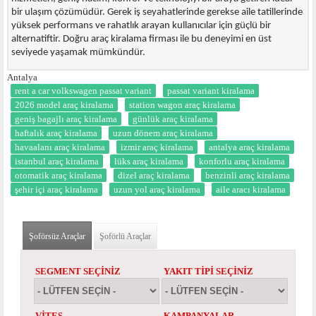
bir ulaşım çözümüdür. Gerek iş seyahatlerinde gerekse aile tatillerinde
yüksek performans ve rahatlık arayan kullanıcılar için güçlü bir
alternatiftir. Doğru araç kiralama firması ile bu deneyimi en üst
seviyede yaşamak mümkündür.
Antalya
rent a car volkswagen passat variant
passat variant kiralama
2026 model araç kiralama
station wagon araç kiralama
geniş bagajlı araç kiralama
günlük araç kiralama
haftalık araç kiralama
uzun dönem araç kiralama
havaalanı araç kiralama
izmir araç kiralama
antalya araç kiralama
istanbul araç kiralama
lüks araç kiralama
konforlu araç kiralama
otomatik araç kiralama
dizel araç kiralama
benzinli araç kiralama
şehir içi araç kiralama
uzun yol araç kiralama
aile aracı kiralama
Şoförsüz Araçlar
(etkin sekme)
Şoförlü Araçlar
SEGMENT SEÇINIZ
YAKIT TIPI SEÇINIZ
VITES
KAMPANYALAR