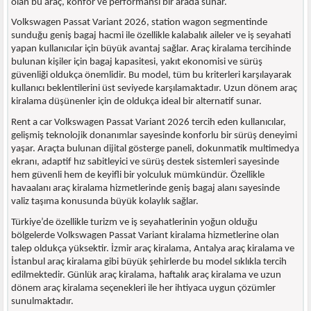
olan bu araç, konfor ve performansı bir arada sunar.
Volkswagen Passat Variant 2026, station wagon segmentinde
sunduğu geniş bagaj hacmi ile özellikle kalabalık aileler ve iş seyahati
yapan kullanıcılar için büyük avantaj sağlar. Araç kiralama tercihinde
bulunan kişiler için bagaj kapasitesi, yakıt ekonomisi ve sürüş
güvenliği oldukça önemlidir. Bu model, tüm bu kriterleri karşılayarak
kullanıcı beklentilerini üst seviyede karşılamaktadır. Uzun dönem araç
kiralama düşünenler için de oldukça ideal bir alternatif sunar.
Rent a car Volkswagen Passat Variant 2026 tercih eden kullanıcılar,
gelişmiş teknolojik donanımlar sayesinde konforlu bir sürüş deneyimi
yaşar. Araçta bulunan dijital gösterge paneli, dokunmatik multimedya
ekranı, adaptif hız sabitleyici ve sürüş destek sistemleri sayesinde
hem güvenli hem de keyifli bir yolculuk mümkündür. Özellikle
havaalanı araç kiralama hizmetlerinde geniş bagaj alanı sayesinde
valiz taşıma konusunda büyük kolaylık sağlar.
Türkiye’de özellikle turizm ve iş seyahatlerinin yoğun olduğu
bölgelerde Volkswagen Passat Variant kiralama hizmetlerine olan
talep oldukça yüksektir. İzmir araç kiralama, Antalya araç kiralama ve
İstanbul araç kiralama gibi büyük şehirlerde bu model sıklıkla tercih
edilmektedir. Günlük araç kiralama, haftalık araç kiralama ve uzun
dönem araç kiralama seçenekleri ile her ihtiyaca uygun çözümler
sunulmaktadır.