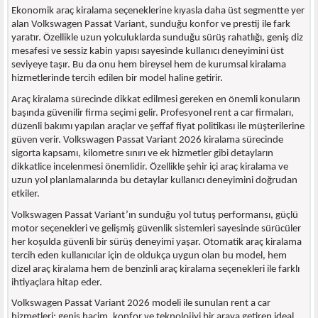
Ekonomik araç kiralama seçeneklerine kıyasla daha üst segmentte yer
alan Volkswagen Passat Variant, sunduğu konfor ve prestij ile fark
yaratır. Özellikle uzun yolculuklarda sunduğu sürüş rahatlığı, geniş diz
mesafesi ve sessiz kabin yapısı sayesinde kullanıcı deneyimini üst
seviyeye taşır. Bu da onu hem bireysel hem de kurumsal kiralama
hizmetlerinde tercih edilen bir model haline getirir.
Araç kiralama sürecinde dikkat edilmesi gereken en önemli konuların
başında güvenilir firma seçimi gelir. Profesyonel rent a car firmaları,
düzenli bakımı yapılan araçlar ve şeffaf fiyat politikası ile müşterilerine
güven verir. Volkswagen Passat Variant 2026 kiralama sürecinde
sigorta kapsamı, kilometre sınırı ve ek hizmetler gibi detayların
dikkatlice incelenmesi önemlidir. Özellikle şehir içi araç kiralama ve
uzun yol planlamalarında bu detaylar kullanıcı deneyimini doğrudan
etkiler.
Volkswagen Passat Variant’ın sunduğu yol tutuş performansı, güçlü
motor seçenekleri ve gelişmiş güvenlik sistemleri sayesinde sürücüler
her koşulda güvenli bir sürüş deneyimi yaşar. Otomatik araç kiralama
tercih eden kullanıcılar için de oldukça uygun olan bu model, hem
dizel araç kiralama hem de benzinli araç kiralama seçenekleri ile farklı
ihtiyaçlara hitap eder.
Volkswagen Passat Variant 2026 modeli ile sunulan rent a car
hizmetleri; geniş hacim, konfor ve teknolojiyi bir araya getiren ideal